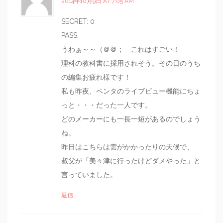
2014年10月9日 AT 7:05 AM
SECRET: 0
PASS:
うわぁ～～（＠＠； これはすごい！
理科の教科書に採用されそう。その日のうち
の編集お疲れ様です！
私も昨夜、ペンタのライブビュー機能にちょ
っと・・・だった一人です。
どのメーカーにも一長一短があるのでしょう
ね。
昨日はこちらは雲がかかったりの天候で、
叔父が「美々津に行ったけどダメやった」と
言っていました。
返信