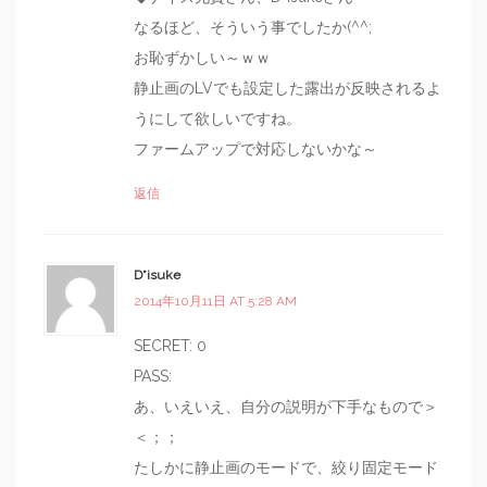
なるほど、そういう事でしたか(^^;
お恥ずかしい～ｗｗ
静止画のLVでも設定した露出が反映されるよ
うにして欲しいですね。
ファームアップで対応しないかな～
返信
D*isuke
2014年10月11日 AT 5:28 AM
SECRET: 0
PASS:
あ、いえいえ、自分の説明が下手なもので＞
＜；；
たしかに静止画のモードで、絞り固定モード