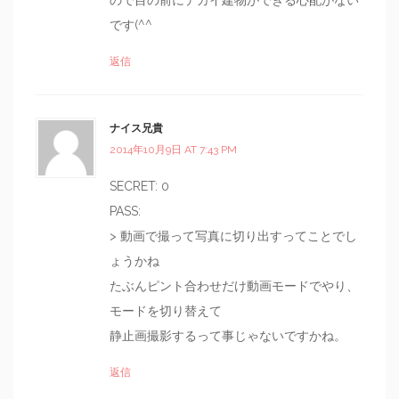
ので目の前にデカイ建物ができる心配がない
です(^^
返信
ナイス兄貴
2014年10月9日 AT 7:43 PM
SECRET: 0
PASS:
> 動画で撮って写真に切り出すってことでし
ょうかね
たぶんピント合わせだけ動画モードでやり、
モードを切り替えて
静止画撮影するって事じゃないですかね。
返信