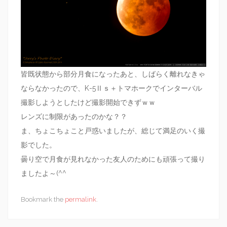
皆既状態から部分月食になったあと、しばらく離れなきゃ
ならなかったので、K-5Ⅱｓ＋トマホークでインターバル
撮影しようとしたけど撮影開始できずｗｗ
レンズに制限があったのかな？？
ま、ちょこちょこと戸惑いましたが、総じて満足のいく撮
影でした。
曇り空で月食が見れなかった友人のためにも頑張って撮り
ましたよ～(^^
Bookmark the
permalink
.