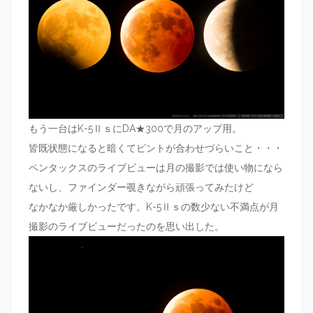
もう一台はK-5ⅡｓにDA★300で月のアップ用。
皆既状態になると暗くてピントが合わせづらいこと・・・
ペンタックスのライブビューは月の撮影では使い物になら
ないし、ファインダー覗きながら頑張ってみたけど
なかなか厳しかったです。K-5Ⅱｓの数少ない不満点が月
撮影のライブビューだったのを思い出した。