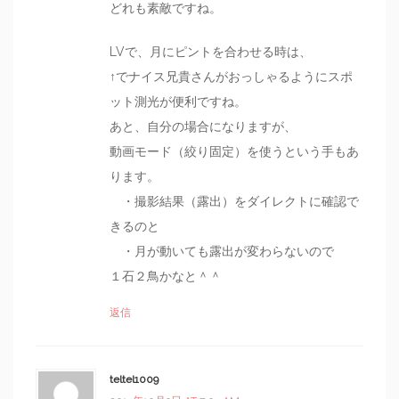
どれも素敵ですね。
LVで、月にピントを合わせる時は、
↑でナイス兄貴さんがおっしゃるようにスポ
ット測光が便利ですね。
あと、自分の場合になりますが、
動画モード（絞り固定）を使うという手もあ
ります。
・撮影結果（露出）をダイレクトに確認で
きるのと
・月が動いても露出が変わらないので
１石２鳥かなと＾＾
返信
teltel1009