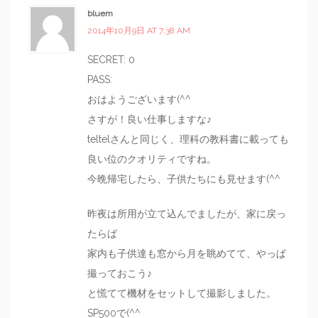
bluem
2014年10月9日 AT 7:38 AM
SECRET: 0
PASS:
おはようございます(^^
さすが！良い仕事しますな♪
teltelさんと同じく、理科の教科書に載っても
良い位のクオリティですね。
今晩帰宅したら、子供たちにも見せます(^^
昨夜は所用が立て込んでましたが、家に戻っ
たらば
家内も子供達も窓から月を眺めてて、やっぱ
撮っておこう♪
と慌てて機材をセットして撮影しました。
SP500で(^^