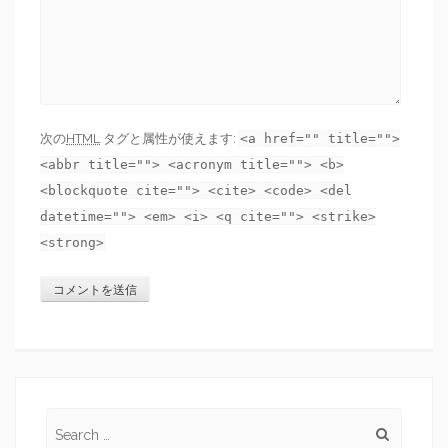
次の
HTML
タグと属性が使えます:
<a href="" title="">
<abbr title=""> <acronym title=""> <b>
<blockquote cite=""> <cite> <code> <del
datetime=""> <em> <i> <q cite=""> <strike>
<strong>
Search for: