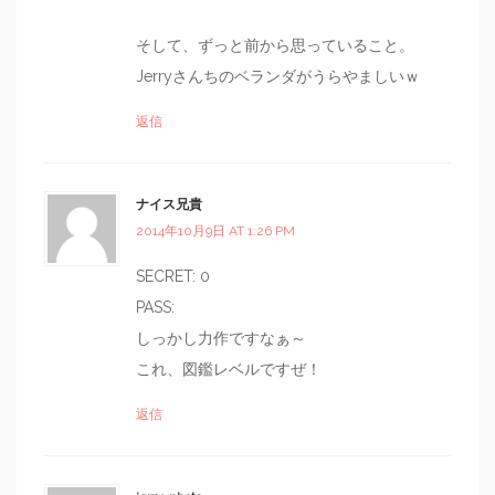
そして、ずっと前から思っていること。
Jerryさんちのベランダがうらやましいｗ
返信
ナイス兄貴
2014年10月9日 AT 1:26 PM
SECRET: 0
PASS:
しっかし力作ですなぁ～
これ、図鑑レベルですぜ！
返信