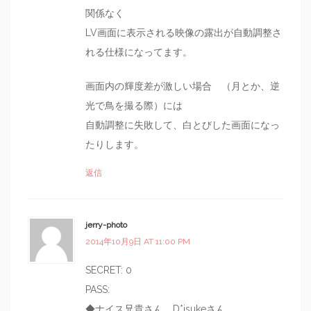
関係なく
LV画面に表示される映像の露出が自動調整さ
れる仕様になってます。
画面内の輝度差が激しい場合 （月とか、逆
光で鳥を撮る際）には
自動調整に失敗して、白とびした画面になっ
たりします。
返信
jerry-photo
2014年10月9日 AT 11:00 PM
SECRET: 0
PASS:
◆ナイス兄貴さん、D*isukeさん