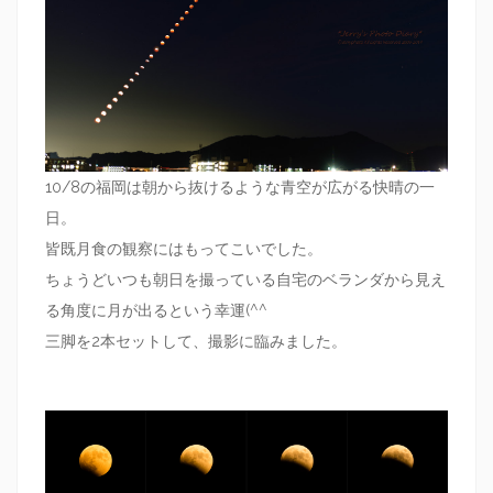
10/8の福岡は朝から抜けるような青空が広がる快晴の一
日。
皆既月食の観察にはもってこいでした。
ちょうどいつも朝日を撮っている自宅のベランダから見え
る角度に月が出るという幸運(^^
三脚を2本セットして、撮影に臨みました。