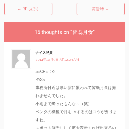
←
RFっぽく
黄昏時
→
Post navigation
16 thoughts on “
皆既月食
”
ナイス兄貴
2014年10月9日 AT 12:23 AM
SECRET: 0
PASS:
事務所付近は厚い雲に覆われて皆既月食は撮
れませんでした。
小雨まで降ったもんな～（笑）
ペンタの機種で月をLVするのはコツが要りま
すね。
スポット測光にして拡大表示すれば出来るの