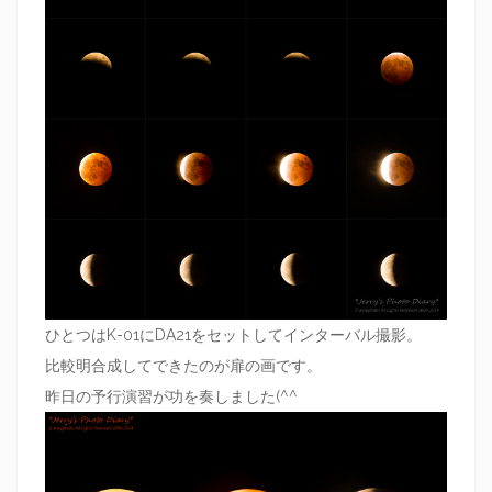
ひとつはK-01にDA21をセットしてインターバル撮影。
比較明合成してできたのが扉の画です。
昨日の予行演習が功を奏しました(^^